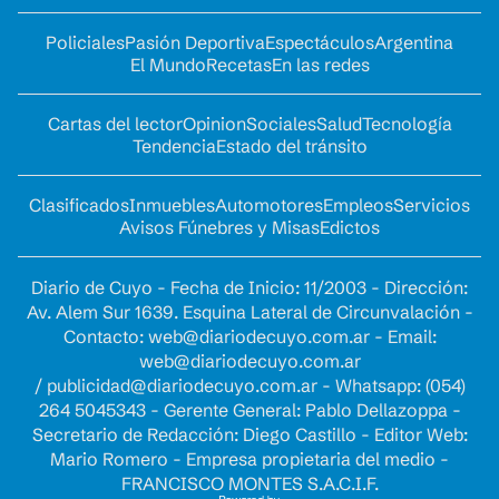
Policiales
Pasión Deportiva
Espectáculos
Argentina
El Mundo
Recetas
En las redes
Cartas del lector
Opinion
Sociales
Salud
Tecnología
Tendencia
Estado del tránsito
Clasificados
Inmuebles
Automotores
Empleos
Servicios
Avisos Fúnebres y Misas
Edictos
Diario de Cuyo - Fecha de Inicio: 11/2003 - Dirección:
Av. Alem Sur 1639. Esquina Lateral de Circunvalación -
Contacto:
web@diariodecuyo.com.ar
- Email:
web@diariodecuyo.com.ar
/
publicidad@diariodecuyo.com.ar
-
Whatsapp: (054)
264 5045343 - Gerente General: Pablo Dellazoppa -
Secretario de Redacción: Diego Castillo - Editor Web:
Mario Romero - Empresa propietaria del medio -
FRANCISCO MONTES S.A.C.I.F.