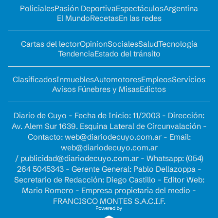
Policiales
Pasión Deportiva
Espectáculos
Argentina
El Mundo
Recetas
En las redes
Cartas del lector
Opinion
Sociales
Salud
Tecnología
Tendencia
Estado del tránsito
Clasificados
Inmuebles
Automotores
Empleos
Servicios
Avisos Fúnebres y Misas
Edictos
Diario de Cuyo - Fecha de Inicio: 11/2003 - Dirección:
Av. Alem Sur 1639. Esquina Lateral de Circunvalación -
Contacto:
web@diariodecuyo.com.ar
- Email:
web@diariodecuyo.com.ar
/
publicidad@diariodecuyo.com.ar
-
Whatsapp: (054)
264 5045343 - Gerente General: Pablo Dellazoppa -
Secretario de Redacción: Diego Castillo - Editor Web:
Mario Romero - Empresa propietaria del medio -
FRANCISCO MONTES S.A.C.I.F.