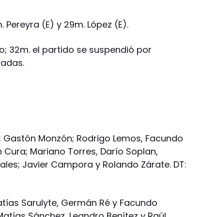
. Pereyra (E) y 29m. López (E).
po; 32m. el partido se suspendió por
hadas.
án: Gastón Monzón; Rodrigo Lemos, Facundo
 Cura; Mariano Torres, Darío Soplan,
rales; Javier Campora y Rolando Zárate. DT:
Matías Sarulyte, Germán Ré y Facundo
Matías Sánchez, Leandro Benítez y Raúl