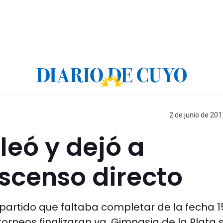
2 de junio de 201
leó y dejó a
scenso directo
l partido que faltaba completar de la fecha 15
torneos finalizaran ya, Gimnasia de la Plata 