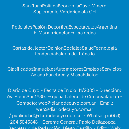
San Juan
Política
Economía
Cuyo Minero
Suplemento Verde
Revista OH
Policiales
Pasión Deportiva
Espectáculos
Argentina
El Mundo
Recetas
En las redes
Cartas del lector
Opinion
Sociales
Salud
Tecnología
Tendencia
Estado del tránsito
Clasificados
Inmuebles
Automotores
Empleos
Servicios
Avisos Fúnebres y Misas
Edictos
Diario de Cuyo - Fecha de Inicio: 11/2003 - Dirección:
Av. Alem Sur 1639. Esquina Lateral de Circunvalación -
Contacto:
web@diariodecuyo.com.ar
- Email:
web@diariodecuyo.com.ar
/
publicidad@diariodecuyo.com.ar
-
Whatsapp: (054)
264 5045343 - Gerente General: Pablo Dellazoppa -
Secretario de Redacción: Diego Castillo - Editor Web: