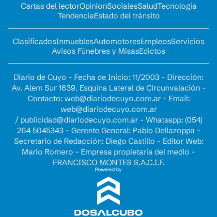
Cartas del lector
Opinion
Sociales
Salud
Tecnología
Tendencia
Estado del tránsito
Clasificados
Inmuebles
Automotores
Empleos
Servicios
Avisos Fúnebres y Misas
Edictos
Diario de Cuyo - Fecha de Inicio: 11/2003 - Dirección:
Av. Alem Sur 1639. Esquina Lateral de Circunvalación -
Contacto:
web@diariodecuyo.com.ar
- Email:
web@diariodecuyo.com.ar
/
publicidad@diariodecuyo.com.ar
-
Whatsapp: (054)
264 5045343 - Gerente General: Pablo Dellazoppa -
Secretario de Redacción: Diego Castillo - Editor Web:
Mario Romero - Empresa propietaria del medio -
FRANCISCO MONTES S.A.C.I.F.