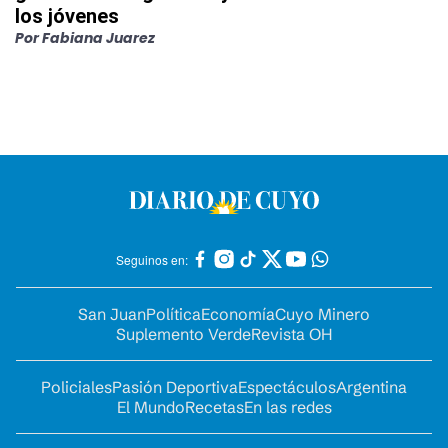
los jóvenes
Por
Fabiana Juarez
Seguinos en:
San Juan
Política
Economía
Cuyo Minero
Suplemento Verde
Revista OH
Policiales
Pasión Deportiva
Espectáculos
Argentina
El Mundo
Recetas
En las redes