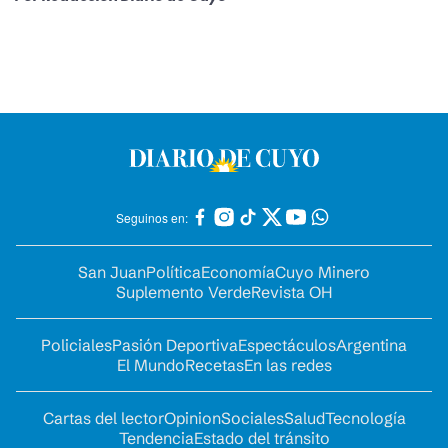
Seguinos en:
San Juan
Política
Economía
Cuyo Minero
Suplemento Verde
Revista OH
Policiales
Pasión Deportiva
Espectáculos
Argentina
El Mundo
Recetas
En las redes
Cartas del lector
Opinion
Sociales
Salud
Tecnología
Tendencia
Estado del tránsito