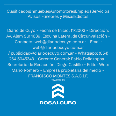
Clasificados
Inmuebles
Automotores
Empleos
Servicios
Avisos Fúnebres y Misas
Edictos
Diario de Cuyo - Fecha de Inicio: 11/2003 - Dirección:
Av. Alem Sur 1639. Esquina Lateral de Circunvalación -
Contacto:
web@diariodecuyo.com.ar
- Email:
web@diariodecuyo.com.ar
/
publicidad@diariodecuyo.com.ar
-
Whatsapp: (054)
264 5045343 - Gerente General: Pablo Dellazoppa -
Secretario de Redacción: Diego Castillo - Editor Web:
Mario Romero - Empresa propietaria del medio -
FRANCISCO MONTES S.A.C.I.F.