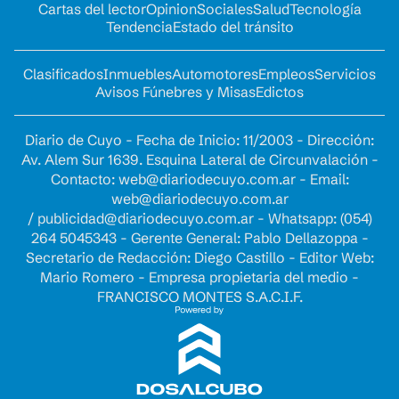
Cartas del lector
Opinion
Sociales
Salud
Tecnología
Tendencia
Estado del tránsito
Clasificados
Inmuebles
Automotores
Empleos
Servicios
Avisos Fúnebres y Misas
Edictos
Diario de Cuyo - Fecha de Inicio: 11/2003 - Dirección:
Av. Alem Sur 1639. Esquina Lateral de Circunvalación -
Contacto:
web@diariodecuyo.com.ar
- Email:
web@diariodecuyo.com.ar
/
publicidad@diariodecuyo.com.ar
-
Whatsapp: (054)
264 5045343 - Gerente General: Pablo Dellazoppa -
Secretario de Redacción: Diego Castillo - Editor Web:
Mario Romero - Empresa propietaria del medio -
FRANCISCO MONTES S.A.C.I.F.