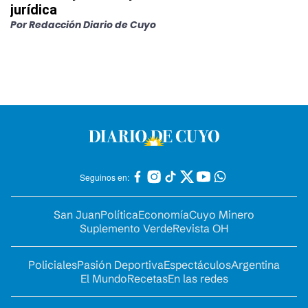
jurídica
Por
Redacción Diario de Cuyo
Seguinos en:
San Juan
Política
Economía
Cuyo Minero
Suplemento Verde
Revista OH
Policiales
Pasión Deportiva
Espectáculos
Argentina
El Mundo
Recetas
En las redes