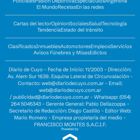
Policiales
Pasión Deportiva
Espectáculos
Argentina
El Mundo
Recetas
En las redes
Cartas del lector
Opinion
Sociales
Salud
Tecnología
Tendencia
Estado del tránsito
Clasificados
Inmuebles
Automotores
Empleos
Servicios
Avisos Fúnebres y Misas
Edictos
Diario de Cuyo - Fecha de Inicio: 11/2003 - Dirección:
Av. Alem Sur 1639. Esquina Lateral de Circunvalación -
Contacto:
web@diariodecuyo.com.ar
- Email:
web@diariodecuyo.com.ar
/
publicidad@diariodecuyo.com.ar
-
Whatsapp: (054)
264 5045343 - Gerente General: Pablo Dellazoppa -
Secretario de Redacción: Diego Castillo - Editor Web:
Mario Romero - Empresa propietaria del medio -
FRANCISCO MONTES S.A.C.I.F.