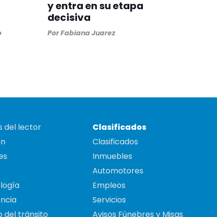
y entra en su etapa
decisiva
o
Por
Fabiana Juarez
 del lector
Clasificados
on
Clasificados
es
Inmuebles
Automotores
logía
Empleos
ncia
Servicios
 del tránsito
Avisos Fúnebres y Misas