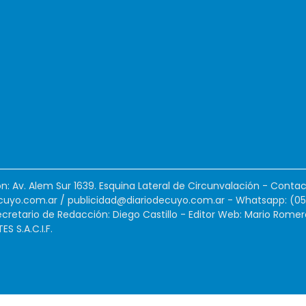
ión: Av. Alem Sur 1639. Esquina Lateral de Circunvalación - Contac
cuyo.com.ar
/
publicidad@diariodecuyo.com.ar
-
Whatsapp: (0
cretario de Redacción: Diego Castillo - Editor Web: Mario Romer
 S.A.C.I.F.