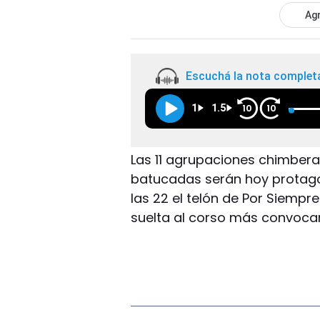
Agr
Escuchá la nota complet
1
1.5
10
10
Las 11 agrupaciones chimberas
batucadas serán hoy protagon
las 22 el telón de Por Siempr
suelta al corso más convoca