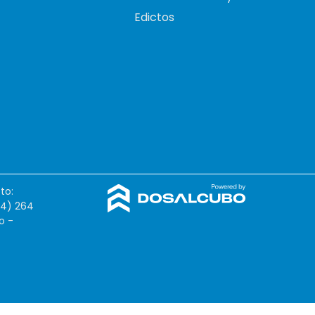
Edictos
to:
54) 264
o -