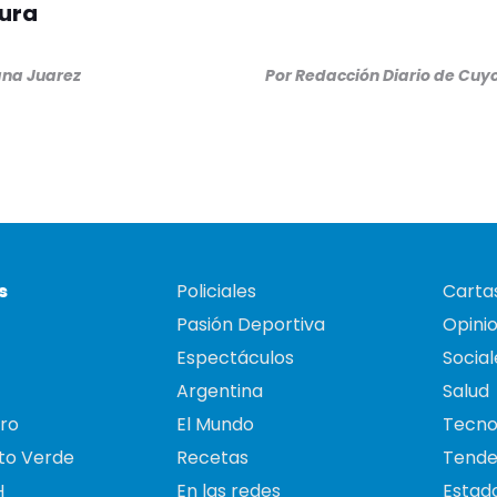
tura
na Juarez
Por
Redacción Diario de Cuy
s
Policiales
Cartas
Pasión Deportiva
Opini
Espectáculos
Social
Argentina
Salud
ro
El Mundo
Tecno
to Verde
Recetas
Tende
H
En las redes
Estado