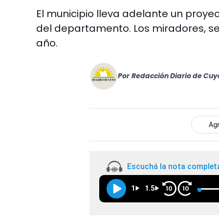
El municipio lleva adelante un proy
del departamento. Los miradores, ser
año.
Por
Redacción Diario de Cuy
Agr
Escuchá la nota complet
1
1.5
10
10