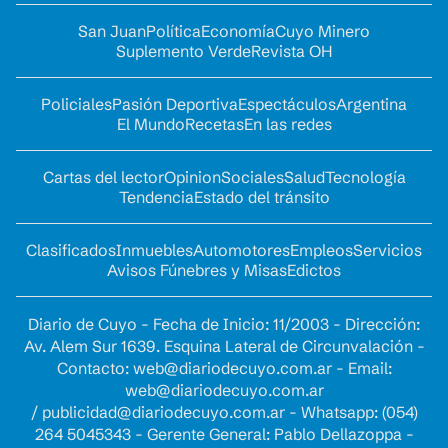
San Juan
Política
Economía
Cuyo Minero
Suplemento Verde
Revista OH
Policiales
Pasión Deportiva
Espectáculos
Argentina
El Mundo
Recetas
En las redes
Cartas del lector
Opinion
Sociales
Salud
Tecnología
Tendencia
Estado del tránsito
Clasificados
Inmuebles
Automotores
Empleos
Servicios
Avisos Fúnebres y Misas
Edictos
Diario de Cuyo - Fecha de Inicio: 11/2003 - Dirección:
Av. Alem Sur 1639. Esquina Lateral de Circunvalación -
Contacto:
web@diariodecuyo.com.ar
- Email:
web@diariodecuyo.com.ar
/
publicidad@diariodecuyo.com.ar
-
Whatsapp: (054)
264 5045343 - Gerente General: Pablo Dellazoppa -