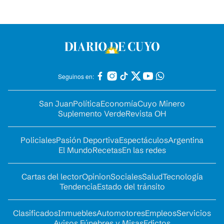
Seguinos en:
San Juan
Política
Economía
Cuyo Minero
Suplemento Verde
Revista OH
Policiales
Pasión Deportiva
Espectáculos
Argentina
El Mundo
Recetas
En las redes
Cartas del lector
Opinion
Sociales
Salud
Tecnología
Tendencia
Estado del tránsito
Clasificados
Inmuebles
Automotores
Empleos
Servicios
Avisos Fúnebres y Misas
Edictos