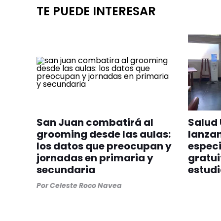
TE PUEDE INTERESAR
San Juan combatirá al
Salud 
grooming desde las aulas:
lanzan
los datos que preocupan y
especi
jornadas en primaria y
gratui
secundaria
estudi
Por
Celeste Roco Navea