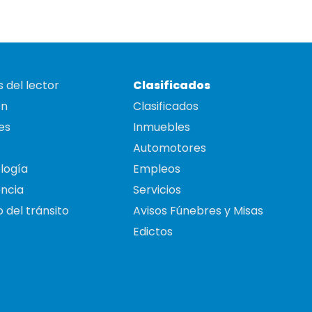
 del lector
Clasificados
on
Clasificados
es
Inmuebles
Automotores
logía
Empleos
ncia
Servicios
 del tránsito
Avisos Fúnebres y Misas
Edictos