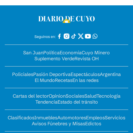
Seguinos en:
San Juan
Política
Economía
Cuyo Minero
Suplemento Verde
Revista OH
Policiales
Pasión Deportiva
Espectáculos
Argentina
El Mundo
Recetas
En las redes
Cartas del lector
Opinion
Sociales
Salud
Tecnología
Tendencia
Estado del tránsito
Clasificados
Inmuebles
Automotores
Empleos
Servicios
Avisos Fúnebres y Misas
Edictos