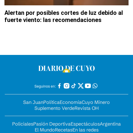
Alertan por posibles cortes de luz debido al
fuerte viento: las recomendaciones
Seguinos en:
San Juan
Política
Economía
Cuyo Minero
Suplemento Verde
Revista OH
Policiales
Pasión Deportiva
Espectáculos
Argentina
El Mundo
Recetas
En las redes