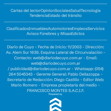
Cartas del lector
Opinion
Sociales
Salud
Tecnología
Tendencia
Estado del tránsito
Clasificados
Inmuebles
Automotores
Empleos
Servicios
Avisos Fúnebres y Misas
Edictos
Diario de Cuyo - Fecha de Inicio: 11/2003 - Dirección:
Av. Alem Sur 1639. Esquina Lateral de Circunvalación -
Contacto:
web@diariodecuyo.com.ar
- Email:
web@diariodecuyo.com.ar
/
publicidad@diariodecuyo.com.ar
-
Whatsapp: (054)
264 5045343 - Gerente General: Pablo Dellazoppa -
Secretario de Redacción: Diego Castillo - Editor Web:
Mario Romero - Empresa propietaria del medio -
FRANCISCO MONTES S.A.C.I.F.