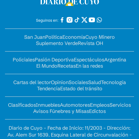
Seguinos en:
San Juan
Política
Economía
Cuyo Minero
Suplemento Verde
Revista OH
Policiales
Pasión Deportiva
Espectáculos
Argentina
El Mundo
Recetas
En las redes
Cartas del lector
Opinion
Sociales
Salud
Tecnología
Tendencia
Estado del tránsito
Clasificados
Inmuebles
Automotores
Empleos
Servicios
Avisos Fúnebres y Misas
Edictos
Diario de Cuyo - Fecha de Inicio: 11/2003 - Dirección:
Av. Alem Sur 1639. Esquina Lateral de Circunvalación -