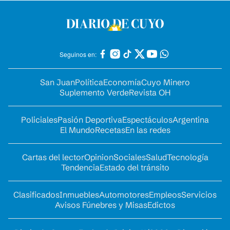
Seguinos en:
San Juan
Política
Economía
Cuyo Minero
Suplemento Verde
Revista OH
Policiales
Pasión Deportiva
Espectáculos
Argentina
El Mundo
Recetas
En las redes
Cartas del lector
Opinion
Sociales
Salud
Tecnología
Tendencia
Estado del tránsito
Clasificados
Inmuebles
Automotores
Empleos
Servicios
Avisos Fúnebres y Misas
Edictos