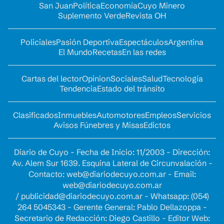
San Juan
Política
Economía
Cuyo Minero
Suplemento Verde
Revista OH
Policiales
Pasión Deportiva
Espectáculos
Argentina
El Mundo
Recetas
En las redes
Cartas del lector
Opinion
Sociales
Salud
Tecnología
Tendencia
Estado del tránsito
Clasificados
Inmuebles
Automotores
Empleos
Servicios
Avisos Fúnebres y Misas
Edictos
Diario de Cuyo - Fecha de Inicio: 11/2003 - Dirección:
Av. Alem Sur 1639. Esquina Lateral de Circunvalación -
Contacto:
web@diariodecuyo.com.ar
- Email:
web@diariodecuyo.com.ar
/
publicidad@diariodecuyo.com.ar
-
Whatsapp: (054)
264 5045343 - Gerente General: Pablo Dellazoppa -
Secretario de Redacción: Diego Castillo - Editor Web: