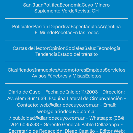
San Juan
Política
Economía
Cuyo Minero
Suplemento Verde
Revista OH
Policiales
Pasión Deportiva
Espectáculos
Argentina
El Mundo
Recetas
En las redes
Cartas del lector
Opinion
Sociales
Salud
Tecnología
Tendencia
Estado del tránsito
Clasificados
Inmuebles
Automotores
Empleos
Servicios
Avisos Fúnebres y Misas
Edictos
Diario de Cuyo - Fecha de Inicio: 11/2003 - Dirección:
Av. Alem Sur 1639. Esquina Lateral de Circunvalación -
Contacto:
web@diariodecuyo.com.ar
- Email:
web@diariodecuyo.com.ar
/
publicidad@diariodecuyo.com.ar
-
Whatsapp: (054)
264 5045343 - Gerente General: Pablo Dellazoppa -
Secretario de Redacción: Diego Castillo - Editor Web: