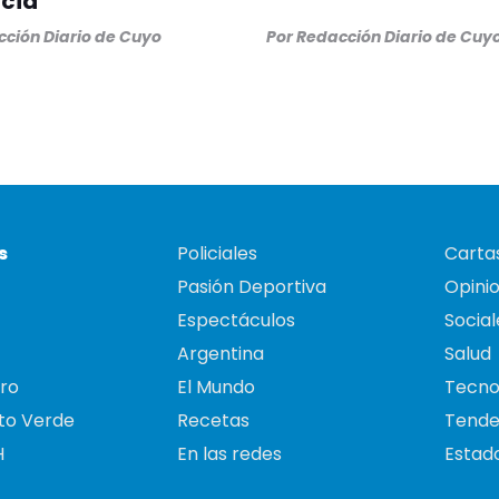
cia
ción Diario de Cuyo
Por
Redacción Diario de Cuy
s
Policiales
Cartas
Pasión Deportiva
Opini
Espectáculos
Social
Argentina
Salud
ro
El Mundo
Tecno
to Verde
Recetas
Tende
H
En las redes
Estado