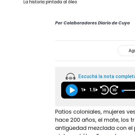
La historia pintada al óleo
Por
Colaboradores Diario de Cuyo
Agr
Escuchá la nota complet
1
1.5
10
10
Patios coloniales, mujeres ve
hace 200 años, el mate, los t
antigüedad mezclada con el 