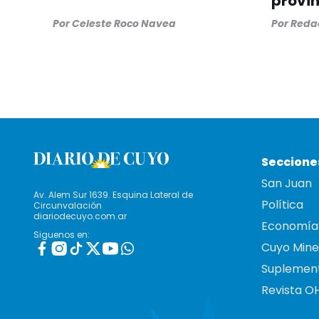
provin
Por
Celeste Roco Navea
Por
Redac
Seccione
San Juan
Av. Alem Sur 1639. Esquina Lateral de
Política
Circunvalación
diariodecuyo.com.ar
Economía
Siguenos en:
Cuyo Mine
Suplemen
Revista O