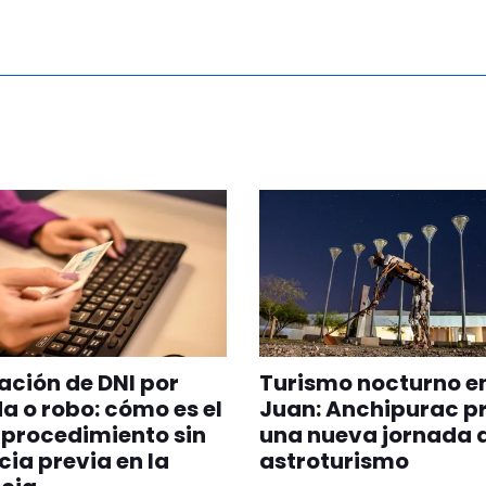
ción de DNI por
Turismo nocturno e
a o robo: cómo es el
Juan: Anchipurac p
procedimiento sin
una nueva jornada 
ia previa en la
astroturismo