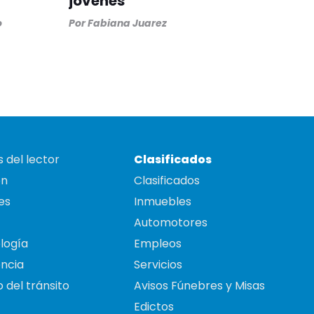
jóvenes
o
Por
Fabiana Juarez
 del lector
Clasificados
on
Clasificados
es
Inmuebles
Automotores
logía
Empleos
ncia
Servicios
 del tránsito
Avisos Fúnebres y Misas
Edictos