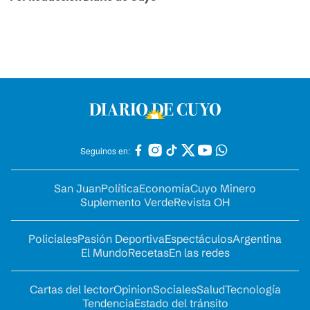
Seguinos en:
San Juan
Política
Economía
Cuyo Minero
Suplemento Verde
Revista OH
Policiales
Pasión Deportiva
Espectáculos
Argentina
El Mundo
Recetas
En las redes
Cartas del lector
Opinion
Sociales
Salud
Tecnología
Tendencia
Estado del tránsito