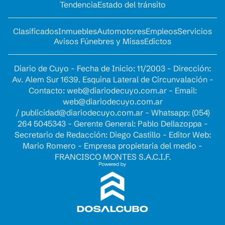
Tendencia
Estado del tránsito
Clasificados
Inmuebles
Automotores
Empleos
Servicios
Avisos Fúnebres y Misas
Edictos
Diario de Cuyo - Fecha de Inicio: 11/2003 - Dirección:
Av. Alem Sur 1639. Esquina Lateral de Circunvalación -
Contacto:
web@diariodecuyo.com.ar
- Email:
web@diariodecuyo.com.ar
/
publicidad@diariodecuyo.com.ar
-
Whatsapp: (054)
264 5045343 - Gerente General: Pablo Dellazoppa -
Secretario de Redacción: Diego Castillo - Editor Web:
Mario Romero - Empresa propietaria del medio -
FRANCISCO MONTES S.A.C.I.F.