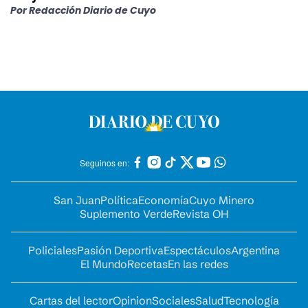
Por
Redacción Diario de Cuyo
Seguinos en:
San Juan
Política
Economía
Cuyo Minero
Suplemento Verde
Revista OH
Policiales
Pasión Deportiva
Espectáculos
Argentina
El Mundo
Recetas
En las redes
Cartas del lector
Opinion
Sociales
Salud
Tecnología