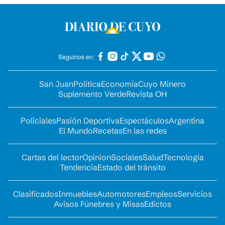
Seguinos en:
San Juan
Política
Economía
Cuyo Minero
Suplemento Verde
Revista OH
Policiales
Pasión Deportiva
Espectáculos
Argentina
El Mundo
Recetas
En las redes
Cartas del lector
Opinion
Sociales
Salud
Tecnología
Tendencia
Estado del tránsito
Clasificados
Inmuebles
Automotores
Empleos
Servicios
Avisos Fúnebres y Misas
Edictos