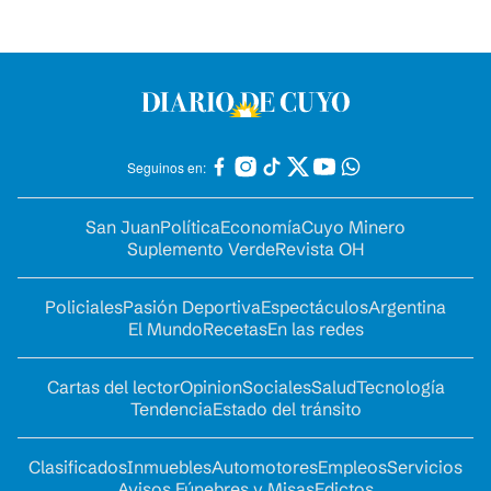
Seguinos en:
San Juan
Política
Economía
Cuyo Minero
Suplemento Verde
Revista OH
Policiales
Pasión Deportiva
Espectáculos
Argentina
El Mundo
Recetas
En las redes
Cartas del lector
Opinion
Sociales
Salud
Tecnología
Tendencia
Estado del tránsito
Clasificados
Inmuebles
Automotores
Empleos
Servicios
Avisos Fúnebres y Misas
Edictos