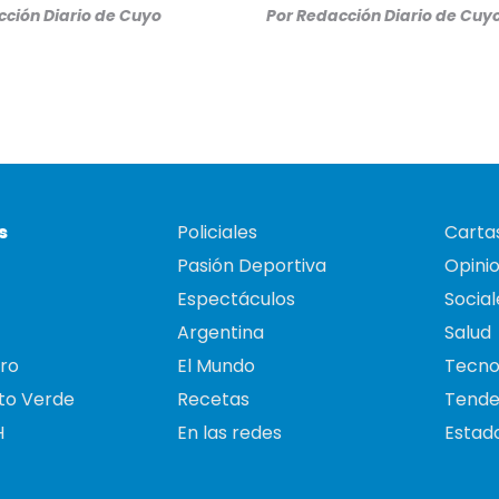
ción Diario de Cuyo
Por
Redacción Diario de Cuy
s
Policiales
Cartas
Pasión Deportiva
Opini
Espectáculos
Social
Argentina
Salud
ro
El Mundo
Tecno
to Verde
Recetas
Tende
H
En las redes
Estado