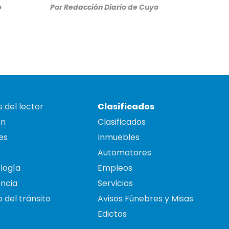
o
Por
Redacción Diario de Cuyo
 del lector
Clasificados
on
Clasificados
es
Inmuebles
Automotores
logía
Empleos
ncia
Servicios
 del tránsito
Avisos Fúnebres y Misas
Edictos