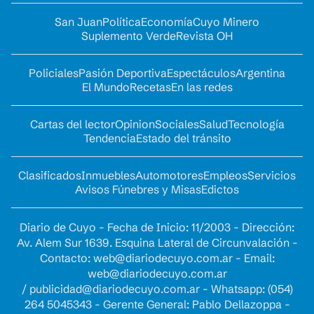
San Juan
Política
Economía
Cuyo Minero
Suplemento Verde
Revista OH
Policiales
Pasión Deportiva
Espectáculos
Argentina
El Mundo
Recetas
En las redes
Cartas del lector
Opinion
Sociales
Salud
Tecnología
Tendencia
Estado del tránsito
Clasificados
Inmuebles
Automotores
Empleos
Servicios
Avisos Fúnebres y Misas
Edictos
Diario de Cuyo - Fecha de Inicio: 11/2003 - Dirección:
Av. Alem Sur 1639. Esquina Lateral de Circunvalación -
Contacto:
web@diariodecuyo.com.ar
- Email:
web@diariodecuyo.com.ar
/
publicidad@diariodecuyo.com.ar
-
Whatsapp: (054)
264 5045343 - Gerente General: Pablo Dellazoppa -