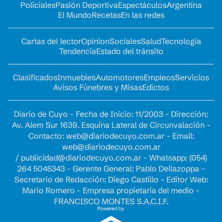
Policiales
Pasión Deportiva
Espectáculos
Argentina
El Mundo
Recetas
En las redes
Cartas del lector
Opinion
Sociales
Salud
Tecnología
Tendencia
Estado del tránsito
Clasificados
Inmuebles
Automotores
Empleos
Servicios
Avisos Fúnebres y Misas
Edictos
Diario de Cuyo - Fecha de Inicio: 11/2003 - Dirección:
Av. Alem Sur 1639. Esquina Lateral de Circunvalación -
Contacto:
web@diariodecuyo.com.ar
- Email:
web@diariodecuyo.com.ar
/
publicidad@diariodecuyo.com.ar
-
Whatsapp: (054)
264 5045343 - Gerente General: Pablo Dellazoppa -
Secretario de Redacción: Diego Castillo - Editor Web:
Mario Romero - Empresa propietaria del medio -
FRANCISCO MONTES S.A.C.I.F.