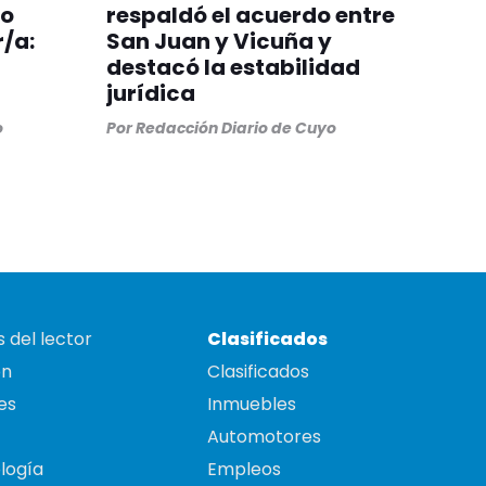
ro
respaldó el acuerdo entre
/a:
San Juan y Vicuña y
destacó la estabilidad
jurídica
o
Por
Redacción Diario de Cuyo
 del lector
Clasificados
on
Clasificados
es
Inmuebles
Automotores
logía
Empleos