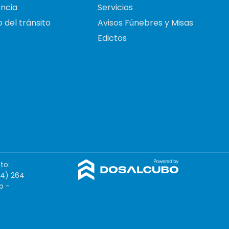
ncia
Servicios
 del tránsito
Avisos Fúnebres y Misas
Edictos
to:
54) 264
o -