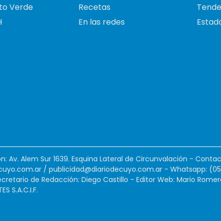
to Verde
Recetas
Tende
H
En las redes
Estado
ión: Av. Alem Sur 1639. Esquina Lateral de Circunvalación - Contac
cuyo.com.ar
/
publicidad@diariodecuyo.com.ar
-
Whatsapp: (0
cretario de Redacción: Diego Castillo - Editor Web: Mario Romer
 S.A.C.I.F.