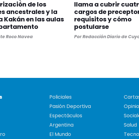
rización de los
llama a cubrir cuat
s ancestrales y la
cargos de preceptor
 Kakán en las aulas
requisitos y cómo
epartamento
postularse
ste Roco Navea
Por
Redacción Diario de Cuy
s
Policiales
Cartas
Pasión Deportiva
Opini
Espectáculos
Social
Argentina
Salud
ro
El Mundo
Tecno