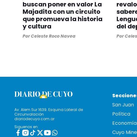
buscan poner en valor La
revalo
Majadita con un circuito
sabere
que promueva la historia
Lengua
y cultura
del d
Por
Celeste Roco Navea
Por
Cele
Seccione
San Juan
Av. Alem Sur 1639. Esquina Lateral de
Política
Circunvalación
diariodecuyo.com.ar
Economía
Siguenos en:
Cuyo Mine