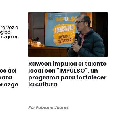
Rawson impulsa el talento
es del
local con "IMPULSO", un
para
programa para fortalecer
derazgo
la cultura
Por
Fabiana Juarez