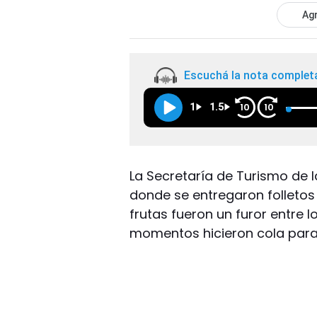
Agr
Escuchá la nota complet
1
1.5
10
10
La Secretaría de Turismo de l
donde se entregaron folletos
frutas fueron un furor entre
momentos hicieron cola para r