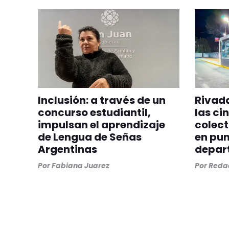
Inclusión: a través de un
Rivada
concurso estudiantil,
las ci
impulsan el aprendizaje
colect
de Lengua de Señas
en pun
Argentinas
depar
Por
Fabiana Juarez
Por
Redac