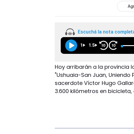
Agr
Escuchá la nota complet
1
1.5
10
10
Hoy arribarán a la provincia l
"Ushuaia-San Juan, Uniendo P
sacerdote Víctor Hugo Gallard
3.600 kilómetros en bicicleta,