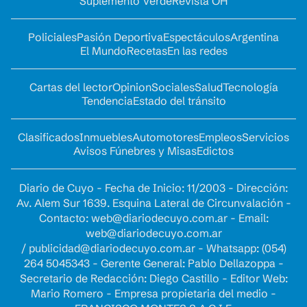
Suplemento Verde
Revista OH
Policiales
Pasión Deportiva
Espectáculos
Argentina
El Mundo
Recetas
En las redes
Cartas del lector
Opinion
Sociales
Salud
Tecnología
Tendencia
Estado del tránsito
Clasificados
Inmuebles
Automotores
Empleos
Servicios
Avisos Fúnebres y Misas
Edictos
Diario de Cuyo - Fecha de Inicio: 11/2003 - Dirección:
Av. Alem Sur 1639. Esquina Lateral de Circunvalación -
Contacto:
web@diariodecuyo.com.ar
- Email:
web@diariodecuyo.com.ar
/
publicidad@diariodecuyo.com.ar
-
Whatsapp: (054)
264 5045343 - Gerente General: Pablo Dellazoppa -
Secretario de Redacción: Diego Castillo - Editor Web:
Mario Romero - Empresa propietaria del medio -