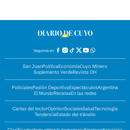
Seguinos en:
San Juan
Política
Economía
Cuyo Minero
Suplemento Verde
Revista OH
Policiales
Pasión Deportiva
Espectáculos
Argentina
El Mundo
Recetas
En las redes
Cartas del lector
Opinion
Sociales
Salud
Tecnología
Tendencia
Estado del tránsito
Clasificados
Inmuebles
Automotores
Empleos
Servicios