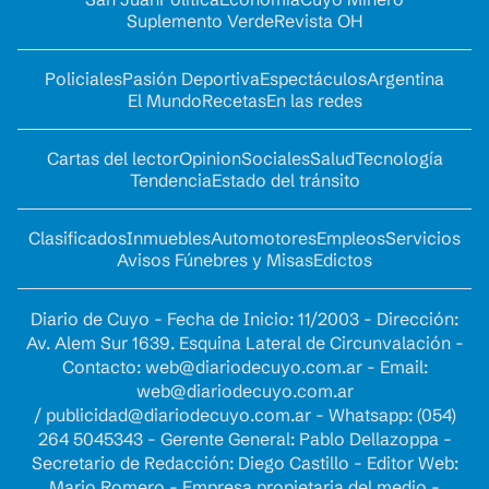
Suplemento Verde
Revista OH
Policiales
Pasión Deportiva
Espectáculos
Argentina
El Mundo
Recetas
En las redes
Cartas del lector
Opinion
Sociales
Salud
Tecnología
Tendencia
Estado del tránsito
Clasificados
Inmuebles
Automotores
Empleos
Servicios
Avisos Fúnebres y Misas
Edictos
Diario de Cuyo - Fecha de Inicio: 11/2003 - Dirección:
Av. Alem Sur 1639. Esquina Lateral de Circunvalación -
Contacto:
web@diariodecuyo.com.ar
- Email:
web@diariodecuyo.com.ar
/
publicidad@diariodecuyo.com.ar
-
Whatsapp: (054)
264 5045343 - Gerente General: Pablo Dellazoppa -
Secretario de Redacción: Diego Castillo - Editor Web:
Mario Romero - Empresa propietaria del medio -