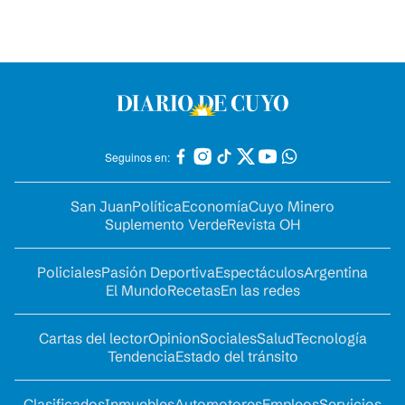
Seguinos en:
San Juan
Política
Economía
Cuyo Minero
Suplemento Verde
Revista OH
Policiales
Pasión Deportiva
Espectáculos
Argentina
El Mundo
Recetas
En las redes
Cartas del lector
Opinion
Sociales
Salud
Tecnología
Tendencia
Estado del tránsito
Clasificados
Inmuebles
Automotores
Empleos
Servicios