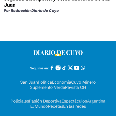
Juan
Por
Redacción Diario de Cuyo
Seguinos en:
San Juan
Política
Economía
Cuyo Minero
Suplemento Verde
Revista OH
Policiales
Pasión Deportiva
Espectáculos
Argentina
El Mundo
Recetas
En las redes