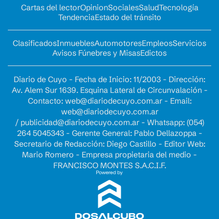
Cartas del lector
Opinion
Sociales
Salud
Tecnología
Tendencia
Estado del tránsito
Clasificados
Inmuebles
Automotores
Empleos
Servicios
Avisos Fúnebres y Misas
Edictos
Diario de Cuyo - Fecha de Inicio: 11/2003 - Dirección:
Av. Alem Sur 1639. Esquina Lateral de Circunvalación -
Contacto:
web@diariodecuyo.com.ar
- Email:
web@diariodecuyo.com.ar
/
publicidad@diariodecuyo.com.ar
-
Whatsapp: (054)
264 5045343 - Gerente General: Pablo Dellazoppa -
Secretario de Redacción: Diego Castillo - Editor Web:
Mario Romero - Empresa propietaria del medio -
FRANCISCO MONTES S.A.C.I.F.