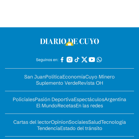
Seguinos en:
San Juan
Política
Economía
Cuyo Minero
Suplemento Verde
Revista OH
Policiales
Pasión Deportiva
Espectáculos
Argentina
El Mundo
Recetas
En las redes
Cartas del lector
Opinion
Sociales
Salud
Tecnología
Tendencia
Estado del tránsito