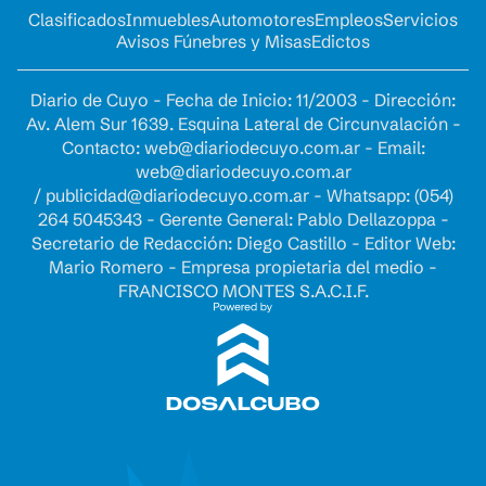
Clasificados
Inmuebles
Automotores
Empleos
Servicios
Avisos Fúnebres y Misas
Edictos
Diario de Cuyo - Fecha de Inicio: 11/2003 - Dirección:
Av. Alem Sur 1639. Esquina Lateral de Circunvalación -
Contacto:
web@diariodecuyo.com.ar
- Email:
web@diariodecuyo.com.ar
/
publicidad@diariodecuyo.com.ar
-
Whatsapp: (054)
264 5045343 - Gerente General: Pablo Dellazoppa -
Secretario de Redacción: Diego Castillo - Editor Web:
Mario Romero - Empresa propietaria del medio -
FRANCISCO MONTES S.A.C.I.F.