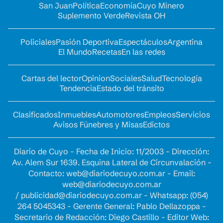
San Juan
Política
Economía
Cuyo Minero
Suplemento Verde
Revista OH
Policiales
Pasión Deportiva
Espectáculos
Argentina
El Mundo
Recetas
En las redes
Cartas del lector
Opinion
Sociales
Salud
Tecnología
Tendencia
Estado del tránsito
Clasificados
Inmuebles
Automotores
Empleos
Servicios
Avisos Fúnebres y Misas
Edictos
Diario de Cuyo - Fecha de Inicio: 11/2003 - Dirección:
Av. Alem Sur 1639. Esquina Lateral de Circunvalación -
Contacto:
web@diariodecuyo.com.ar
- Email:
web@diariodecuyo.com.ar
/
publicidad@diariodecuyo.com.ar
-
Whatsapp: (054)
264 5045343 - Gerente General: Pablo Dellazoppa -
Secretario de Redacción: Diego Castillo - Editor Web: