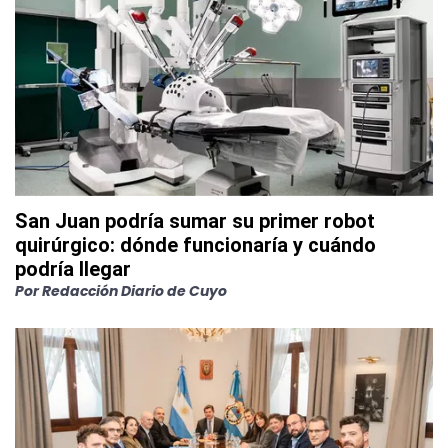
San Juan podría sumar su primer robot
quirúrgico: dónde funcionaría y cuándo
podría llegar
Por
Redacción Diario de Cuyo