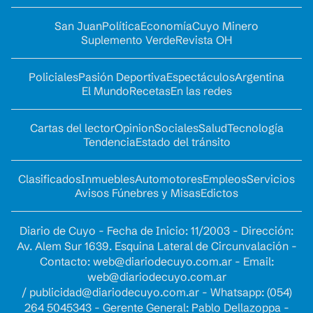
San Juan
Política
Economía
Cuyo Minero
Suplemento Verde
Revista OH
Policiales
Pasión Deportiva
Espectáculos
Argentina
El Mundo
Recetas
En las redes
Cartas del lector
Opinion
Sociales
Salud
Tecnología
Tendencia
Estado del tránsito
Clasificados
Inmuebles
Automotores
Empleos
Servicios
Avisos Fúnebres y Misas
Edictos
Diario de Cuyo - Fecha de Inicio: 11/2003 - Dirección:
Av. Alem Sur 1639. Esquina Lateral de Circunvalación -
Contacto:
web@diariodecuyo.com.ar
- Email:
web@diariodecuyo.com.ar
/
publicidad@diariodecuyo.com.ar
-
Whatsapp: (054)
264 5045343 - Gerente General: Pablo Dellazoppa -