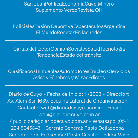
San Juan
Política
Economía
Cuyo Minero
Suplemento Verde
Revista OH
Policiales
Pasión Deportiva
Espectáculos
Argentina
El Mundo
Recetas
En las redes
Cartas del lector
Opinion
Sociales
Salud
Tecnología
Tendencia
Estado del tránsito
Clasificados
Inmuebles
Automotores
Empleos
Servicios
Avisos Fúnebres y Misas
Edictos
Diario de Cuyo - Fecha de Inicio: 11/2003 - Dirección:
Av. Alem Sur 1639. Esquina Lateral de Circunvalación -
Contacto:
web@diariodecuyo.com.ar
- Email:
web@diariodecuyo.com.ar
/
publicidad@diariodecuyo.com.ar
-
Whatsapp: (054)
264 5045343 - Gerente General: Pablo Dellazoppa -
Secretario de Redacción: Diego Castillo - Editor Web: