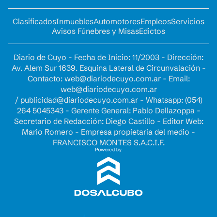
Clasificados
Inmuebles
Automotores
Empleos
Servicios
Avisos Fúnebres y Misas
Edictos
Diario de Cuyo - Fecha de Inicio: 11/2003 - Dirección:
Av. Alem Sur 1639. Esquina Lateral de Circunvalación -
Contacto:
web@diariodecuyo.com.ar
- Email:
web@diariodecuyo.com.ar
/
publicidad@diariodecuyo.com.ar
-
Whatsapp: (054)
264 5045343 - Gerente General: Pablo Dellazoppa -
Secretario de Redacción: Diego Castillo - Editor Web:
Mario Romero - Empresa propietaria del medio -
FRANCISCO MONTES S.A.C.I.F.