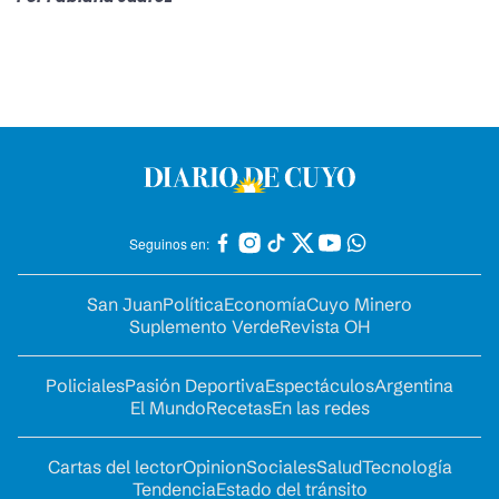
Seguinos en:
San Juan
Política
Economía
Cuyo Minero
Suplemento Verde
Revista OH
Policiales
Pasión Deportiva
Espectáculos
Argentina
El Mundo
Recetas
En las redes
Cartas del lector
Opinion
Sociales
Salud
Tecnología
Tendencia
Estado del tránsito