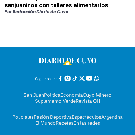
sanjuaninos con talleres alimentarios
Por
Redacción Diario de Cuyo
Seguinos en:
San Juan
Política
Economía
Cuyo Minero
Suplemento Verde
Revista OH
Policiales
Pasión Deportiva
Espectáculos
Argentina
El Mundo
Recetas
En las redes