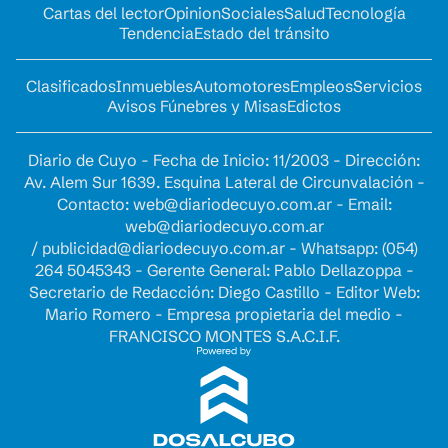
Cartas del lector
Opinion
Sociales
Salud
Tecnología
Tendencia
Estado del tránsito
Clasificados
Inmuebles
Automotores
Empleos
Servicios
Avisos Fúnebres y Misas
Edictos
Diario de Cuyo - Fecha de Inicio: 11/2003 - Dirección:
Av. Alem Sur 1639. Esquina Lateral de Circunvalación -
Contacto:
web@diariodecuyo.com.ar
- Email:
web@diariodecuyo.com.ar
/
publicidad@diariodecuyo.com.ar
-
Whatsapp: (054)
264 5045343 - Gerente General: Pablo Dellazoppa -
Secretario de Redacción: Diego Castillo - Editor Web:
Mario Romero - Empresa propietaria del medio -
FRANCISCO MONTES S.A.C.I.F.