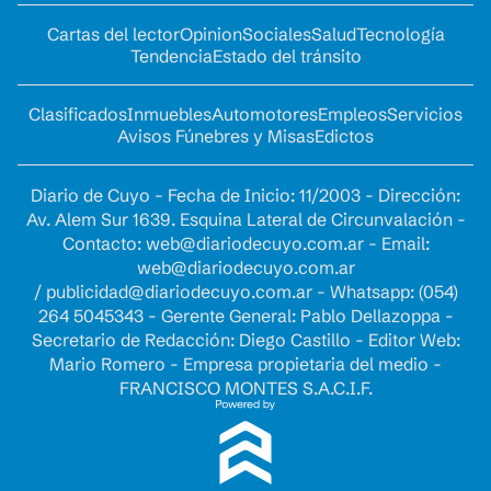
Cartas del lector
Opinion
Sociales
Salud
Tecnología
Tendencia
Estado del tránsito
Clasificados
Inmuebles
Automotores
Empleos
Servicios
Avisos Fúnebres y Misas
Edictos
Diario de Cuyo - Fecha de Inicio: 11/2003 - Dirección:
Av. Alem Sur 1639. Esquina Lateral de Circunvalación -
Contacto:
web@diariodecuyo.com.ar
- Email:
web@diariodecuyo.com.ar
/
publicidad@diariodecuyo.com.ar
-
Whatsapp: (054)
264 5045343 - Gerente General: Pablo Dellazoppa -
Secretario de Redacción: Diego Castillo - Editor Web:
Mario Romero - Empresa propietaria del medio -
FRANCISCO MONTES S.A.C.I.F.