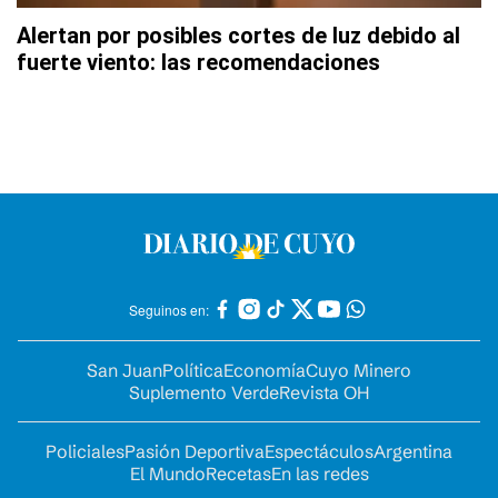
Alertan por posibles cortes de luz debido al
fuerte viento: las recomendaciones
Seguinos en:
San Juan
Política
Economía
Cuyo Minero
Suplemento Verde
Revista OH
Policiales
Pasión Deportiva
Espectáculos
Argentina
El Mundo
Recetas
En las redes