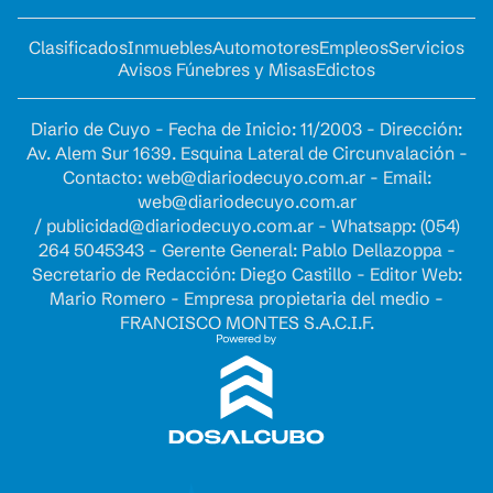
Clasificados
Inmuebles
Automotores
Empleos
Servicios
Avisos Fúnebres y Misas
Edictos
Diario de Cuyo - Fecha de Inicio: 11/2003 - Dirección:
Av. Alem Sur 1639. Esquina Lateral de Circunvalación -
Contacto:
web@diariodecuyo.com.ar
- Email:
web@diariodecuyo.com.ar
/
publicidad@diariodecuyo.com.ar
-
Whatsapp: (054)
264 5045343 - Gerente General: Pablo Dellazoppa -
Secretario de Redacción: Diego Castillo - Editor Web:
Mario Romero - Empresa propietaria del medio -
FRANCISCO MONTES S.A.C.I.F.