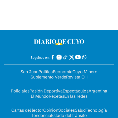
Seguinos en:
San Juan
Política
Economía
Cuyo Minero
Suplemento Verde
Revista OH
Policiales
Pasión Deportiva
Espectáculos
Argentina
El Mundo
Recetas
En las redes
Cartas del lector
Opinion
Sociales
Salud
Tecnología
Tendencia
Estado del tránsito