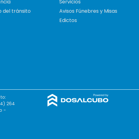
ncia
Servicios
 del tránsito
Avisos Fúnebres y Misas
Edictos
to:
54) 264
o -