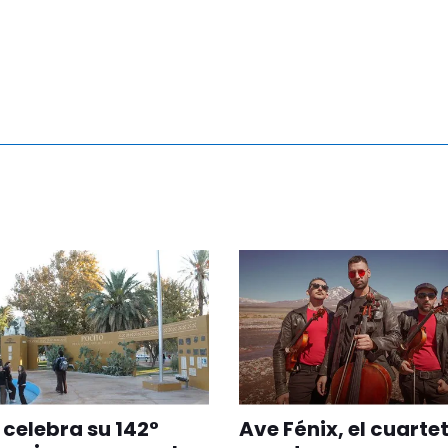
 celebra su 142°
Ave Fénix, el cuarte