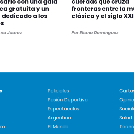
sario con una gala
cuerdas que cruza
ica gratuita y un
fronteras entre la 
 dedicado a los
clásica y el siglo XXI
es
na Juarez
Por
Eliana Dominguez
s
Policiales
Cartas
Pasión Deportiva
Opini
Espectáculos
Social
Argentina
Salud
ro
El Mundo
Tecno