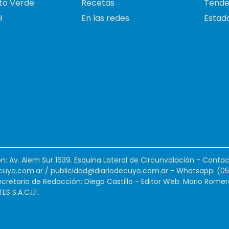
to Verde
Recetas
Tende
H
En las redes
Estado
ión: Av. Alem Sur 1639. Esquina Lateral de Circunvalación - Contac
cuyo.com.ar
/
publicidad@diariodecuyo.com.ar
-
Whatsapp: (0
cretario de Redacción: Diego Castillo - Editor Web: Mario Romer
 S.A.C.I.F.