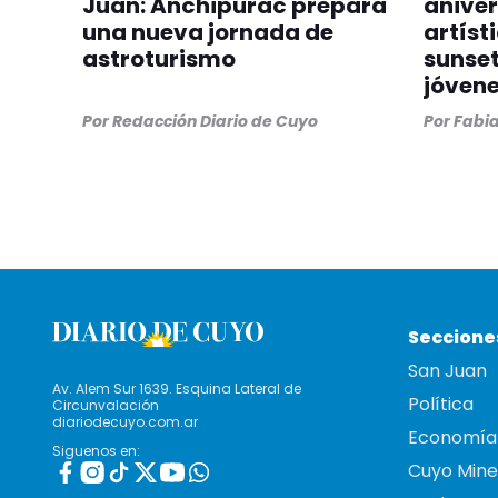
Juan: Anchipurac prepara
aniver
una nueva jornada de
artíst
astroturismo
sunset
jóven
Por
Redacción Diario de Cuyo
Por
Fabia
Seccione
San Juan
Av. Alem Sur 1639. Esquina Lateral de
Política
Circunvalación
diariodecuyo.com.ar
Economía
Siguenos en:
Cuyo Mine