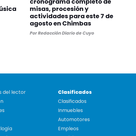
cronograma completo de
música
misas, procesión y
actividades para este 7 de
agosto en Chimbas
Por
Redacción Diario de Cuyo
 del lector
Clasificados
on
Clasificados
es
Inmuebles
Automotores
logía
Empleos