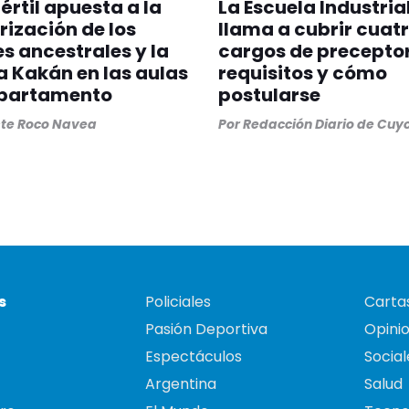
Fértil apuesta a la
La Escuela Industria
rización de los
llama a cubrir cuat
s ancestrales y la
cargos de preceptor
 Kakán en las aulas
requisitos y cómo
epartamento
postularse
ste Roco Navea
Por
Redacción Diario de Cuy
s
Policiales
Cartas
Pasión Deportiva
Opini
Espectáculos
Social
Argentina
Salud