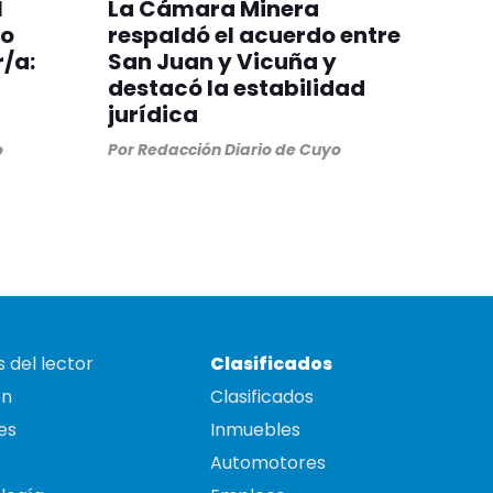
l
La Cámara Minera
ro
respaldó el acuerdo entre
/a:
San Juan y Vicuña y
destacó la estabilidad
jurídica
o
Por
Redacción Diario de Cuyo
 del lector
Clasificados
on
Clasificados
es
Inmuebles
Automotores