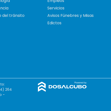
logía
Empleos
ncia
Servicios
 del tránsito
Avisos Fúnebres y Misas
Edictos
to:
54) 264
o -