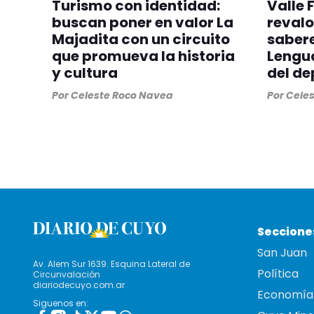
Turismo con identidad:
Valle 
buscan poner en valor La
revalo
Majadita con un circuito
sabere
que promueva la historia
Lengua
y cultura
del d
Por
Celeste Roco Navea
Por
Cele
Seccione
San Juan
Av. Alem Sur 1639. Esquina Lateral de
Política
Circunvalación
diariodecuyo.com.ar
Economía
Siguenos en: