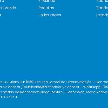
ro
El Mundo
Tecno
to Verde
Recetas
Tende
H
En las redes
Estado
ión: Av. Alem Sur 1639. Esquina Lateral de Circunvalación - Contac
cuyo.com.ar
/
publicidad@diariodecuyo.com.ar
-
Whatsapp: (0
cretario de Redacción: Diego Castillo - Editor Web: Mario Romer
 S.A.C.I.F.