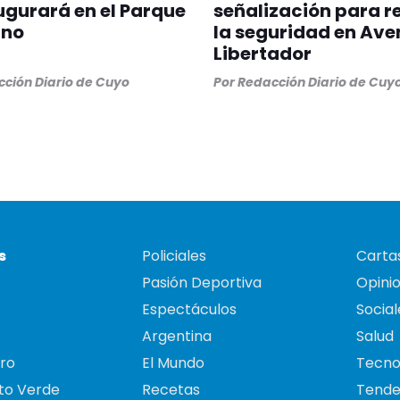
ugurará en el Parque
señalización para r
ano
la seguridad en Ave
Libertador
ción Diario de Cuyo
Por
Redacción Diario de Cuy
s
Policiales
Cartas
Pasión Deportiva
Opini
Espectáculos
Social
Argentina
Salud
ro
El Mundo
Tecno
to Verde
Recetas
Tende