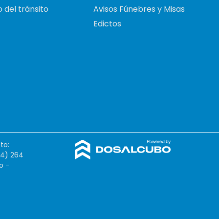
 del tránsito
Avisos Fúnebres y Misas
Edictos
to:
54) 264
o -