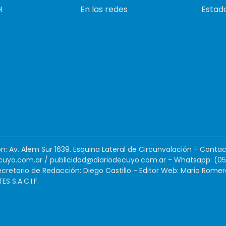
H
En las redes
Estado
ión: Av. Alem Sur 1639. Esquina Lateral de Circunvalación - Contac
cuyo.com.ar
/
publicidad@diariodecuyo.com.ar
-
Whatsapp: (0
cretario de Redacción: Diego Castillo - Editor Web: Mario Romer
 S.A.C.I.F.