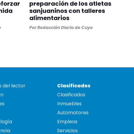
eforzar
preparación de los atletas
nida
sanjuaninos con talleres
alimentarios
o
Por
Redacción Diario de Cuyo
 del lector
Clasificados
on
Clasificados
es
Inmuebles
Automotores
logía
Empleos
ncia
Servicios