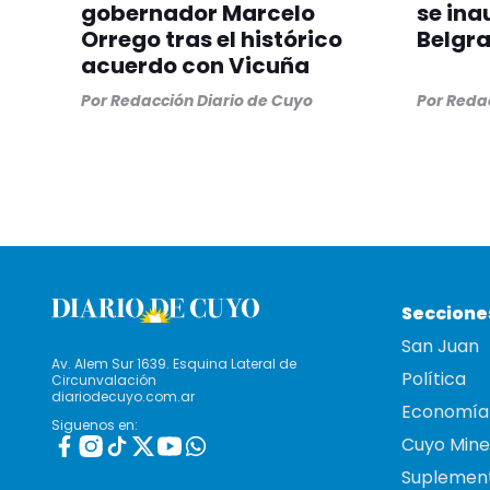
gobernador Marcelo
se ina
Orrego tras el histórico
Belgr
acuerdo con Vicuña
Por
Redacción Diario de Cuyo
Por
Redac
Seccione
San Juan
Av. Alem Sur 1639. Esquina Lateral de
Política
Circunvalación
diariodecuyo.com.ar
Economía
Siguenos en:
Cuyo Mine
Suplemen