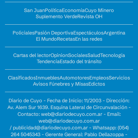
San Juan
Política
Economía
Cuyo Minero
Suplemento Verde
Revista OH
Policiales
Pasión Deportiva
Espectáculos
Argentina
El Mundo
Recetas
En las redes
Cartas del lector
Opinion
Sociales
Salud
Tecnología
Tendencia
Estado del tránsito
Clasificados
Inmuebles
Automotores
Empleos
Servicios
Avisos Fúnebres y Misas
Edictos
Diario de Cuyo - Fecha de Inicio: 11/2003 - Dirección:
Av. Alem Sur 1639. Esquina Lateral de Circunvalación -
Contacto:
web@diariodecuyo.com.ar
- Email:
web@diariodecuyo.com.ar
/
publicidad@diariodecuyo.com.ar
-
Whatsapp: (054)
264 5045343 - Gerente General: Pablo Dellazoppa -