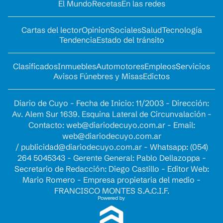
El Mundo
Recetas
En las redes
Cartas del lector
Opinion
Sociales
Salud
Tecnología
Tendencia
Estado del tránsito
Clasificados
Inmuebles
Automotores
Empleos
Servicios
Avisos Fúnebres y Misas
Edictos
Diario de Cuyo - Fecha de Inicio: 11/2003 - Dirección:
Av. Alem Sur 1639. Esquina Lateral de Circunvalación -
Contacto:
web@diariodecuyo.com.ar
- Email:
web@diariodecuyo.com.ar
/
publicidad@diariodecuyo.com.ar
-
Whatsapp: (054)
264 5045343 - Gerente General: Pablo Dellazoppa -
Secretario de Redacción: Diego Castillo - Editor Web:
Mario Romero - Empresa propietaria del medio -
FRANCISCO MONTES S.A.C.I.F.