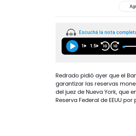
Agr
Escuchá la nota complet
1
1.5
10
10
Redrado pidió ayer que el B
garantizar las reservas monet
del juez de Nueva York, que 
Reserva Federal de EEUU por p