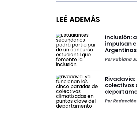
LEÉ ADEMÁS
Inclusión: 
impulsan e
Argentinas
Por
Fabiana J
Rivadavia:
colectivos 
departame
Por
Redacción 