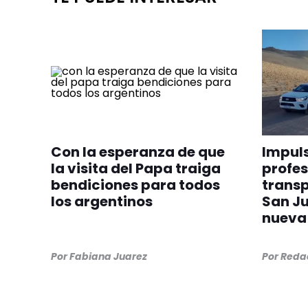
Con la esperanza de que
Impuls
la visita del Papa traiga
profes
bendiciones para todos
transp
los argentinos
San Ju
nueva 
Por
Fabiana Juarez
Por
Redac