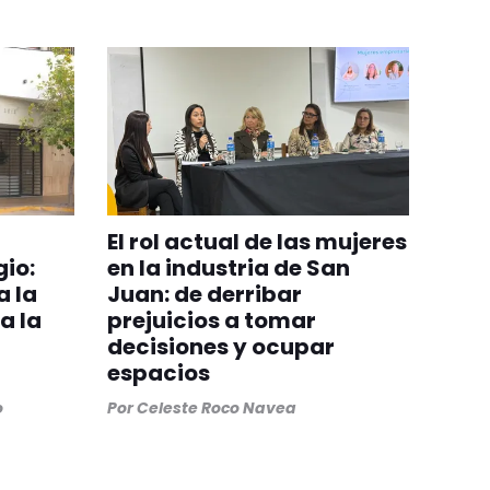
El rol actual de las mujeres
gio:
en la industria de San
 la
Juan: de derribar
a la
prejuicios a tomar
decisiones y ocupar
espacios
o
Por
Celeste Roco Navea