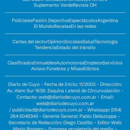
Suplemento Verde
Revista OH
Policiales
Pasión Deportiva
Espectáculos
Argentina
El Mundo
Recetas
En las redes
Cartas del lector
Opinion
Sociales
Salud
Tecnología
Tendencia
Estado del tránsito
Clasificados
Inmuebles
Automotores
Empleos
Servicios
Avisos Fúnebres y Misas
Edictos
Diario de Cuyo - Fecha de Inicio: 11/2003 - Dirección:
Av. Alem Sur 1639. Esquina Lateral de Circunvalación -
Contacto:
web@diariodecuyo.com.ar
- Email:
web@diariodecuyo.com.ar
/
publicidad@diariodecuyo.com.ar
-
Whatsapp: (054)
264 5045343 - Gerente General: Pablo Dellazoppa -
Secretario de Redacción: Diego Castillo - Editor Web:
Mario Romero - Empresa propietaria del medio -